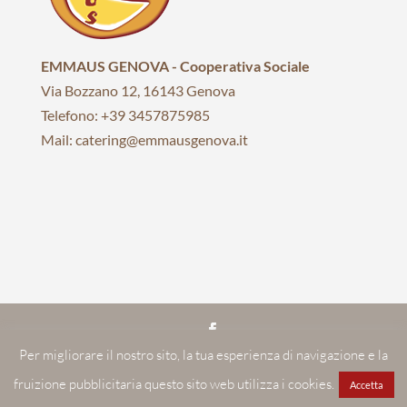
EMMAUS GENOVA - Cooperativa Sociale
Via Bozzano 12, 16143 Genova
Telefono: +39 3457875985
Mail: catering@emmausgenova.it
Per migliorare il nostro sito, la tua esperienza di navigazione e la
EMMAUS GENOVA | Società cooperativa sociale | C.F./P.I.:
fruizione pubblicitaria questo sito web utilizza i cookies.
01070710999
Accetta