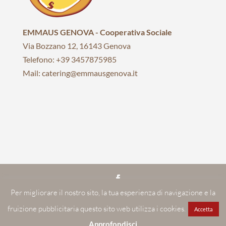
EMMAUS GENOVA - Cooperativa Sociale
Via Bozzano 12, 16143 Genova
Telefono: +39 3457875985
Mail: catering@emmausgenova.it
Per migliorare il nostro sito, la tua esperienza di navigazione e la
EMMAUS GENOVA | Società cooperativa sociale | C.F./P.I.:
fruizione pubblicitaria questo sito web utilizza i cookies.
01070710999
Accetta
Realizzato con ♥ da Mochi Design
Approfondisci