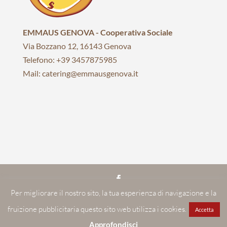
EMMAUS GENOVA - Cooperativa Sociale
Via Bozzano 12, 16143 Genova
Telefono: +39 3457875985
Mail: catering@emmausgenova.it
Per migliorare il nostro sito, la tua esperienza di navigazione e la
EMMAUS GENOVA | Società cooperativa sociale | C.F./P.I.:
fruizione pubblicitaria questo sito web utilizza i cookies.
01070710999
Accetta
Realizzato con ♥ da Mochi Design
Approfondisci