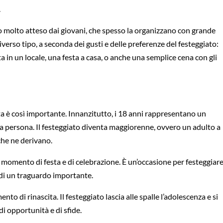
.
to molto atteso dai giovani, che spesso la organizzano con grande
iverso tipo, a seconda dei gusti e delle preferenze del festeggiato:
a in un locale, una festa a casa, o anche una semplice cena con gli
ta è così importante. Innanzitutto, i 18 anni rappresentano un
 persona. Il festeggiato diventa maggiorenne, ovvero un adulto a
i che ne derivano.
n momento di festa e di celebrazione. È un’occasione per festeggiar
o di un traguardo importante.
nto di rinascita. Il festeggiato lascia alle spalle l’adolescenza e si
di opportunità e di sfide.